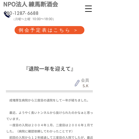
NPO法人 練馬断酒会
080 -1287- 6688
10:00〜18:00）
（
月曜〜土曜
例会予定表はこちら ＞
本人体験記 ⑤
『退院一年を迎えて』
会員
S.K
成増厚生病院から三度目の退院をして一年が経ちました。
最近、ようやく長いトンネルから抜けられたのかなぁと思っ
ています。
一度目の入院は２００４年１月、二度目は２００６年１月で
した。（病院に確認依頼してわかったことです）
前回の入院から１２年経過して三度目の入院でしたが、最近