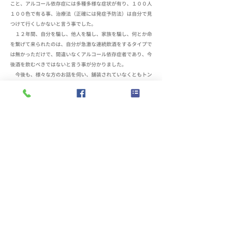
こと、アルコール依存症には多種多様な症状が有り、１００人
１００色で有る事、治療法（正確には発症予防法）は自分で見
つけて行くしかないと言う事でした。
１２年間、自分を騙し、他人を騙し、家族を騙し、何とか命
を繋げて来られたのは、自分が急激な連続飲酒をするタイプで
は無かっただけで、間違いなくアルコール依存症者であり、今
後酒を飲むべきではないと言う事が分かりました。
今後も、様々な方のお話を伺い、舗装されていなくともトン
ネルのない道を一歩一歩進んで行きたいと思っています。
（この文章は『こぶし』平成３１年３月号に掲載されました）
＜ 本人体験記４へ
本人体験記６へ ＞