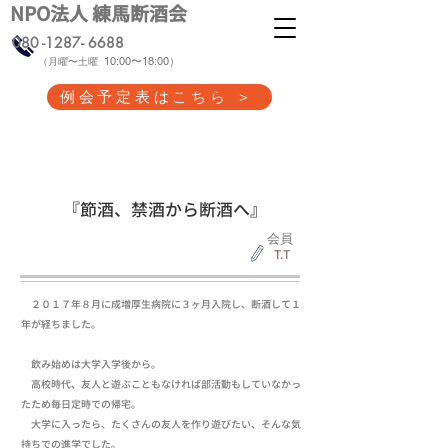
NPO法人 練馬断酒会
080 -1287- 6688
10:00〜18:00）
（
月曜〜土曜
例会予定表はこちら ＞
本人体験記 ④
『節酒、禁酒から断酒へ』
会員
T.T
２０１７年８月に成増厚生病院に３ヶ月入院し、断酒して１
年が経ちました。
飲み始めは大学入学後から。
高校時代、友人と遊ぶこともなければ部活動もしていなかっ
たため毎日定時での帰宅。
大学に入ったら、たくさんの友人を作り遊びたい、そんな気
持ちでの進学でした。