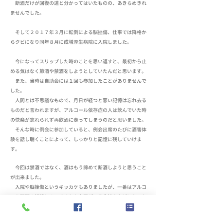
断酒だけが回復の道と分かってはいたものの、あきらめきれ
ませんでした。
そして２０１７年３月に転倒による脳挫傷、仕事では降格か
らクビになり同年８月に成増厚生病院に入院しました。
今になってスリップした時のことを思い返すと、最初から止
める気はなく節酒や禁酒をしようとしていたんだと思います。
また、当時は自助会には１回も参加したことがありませんで
した。
人間とは不思議なもので、月日が経つと悪い記憶は忘れ去る
ものだと言われますが、アルコール依存症の人は飲んでいた時
の快楽が忘れられず再飲酒に走ってしまうのだと思いました。
そんな時に例会に参加していると、例会出席のたびに酒害体
験を話し聴くことによって、しっかりと記憶に残していけま
す。
今回は禁酒ではなく、酒はもう諦めて断酒しようと思うこと
が出来ました。
入院や脳挫傷というキッカケもありましたが、一番はアルコ
ール問題の相談にのってくれた上司がいる会社をクビになった
ことです。
本当に大好きな職場でしたので、これが所謂、底つきだと思