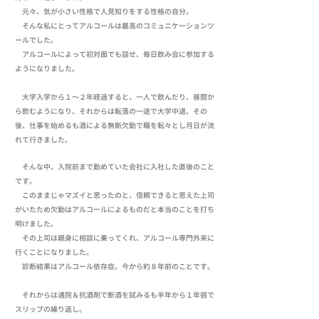
元々、気が小さい性格で人見知りをする性格の自分。
そんな私にとってアルコールは最高のコミュニケーションツ
ールでした。
アルコールによって初対面でも話せ、毎日飲み会に参加する
ようになりました。
大学入学から１～２年経過すると、一人で飲んだり、昼間か
ら飲むようになり、それからは転落の一途で大学中退、その
後、仕事を始めるも酒による無断欠勤で職を転々とし月日が流
れて行きました。
そんな中、入院前まで勤めていた会社に入社した直後のこと
です。
このままじゃマズイと思ったのと、信頼できると思えた上司
がいたため欠勤はアルコールによるものだと本当のことを打ち
明けました。
その上司は親身に相談に乗ってくれ、アルコール専門外来に
行くことになりました。
診断結果はアルコール依存症。今から約８年前のことです。
それからは通院＆抗酒剤で断酒を試みるも半年から１年弱で
スリップの繰り返し。